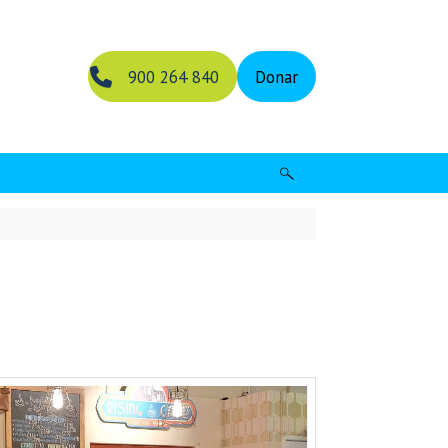
900 264 840
Donar