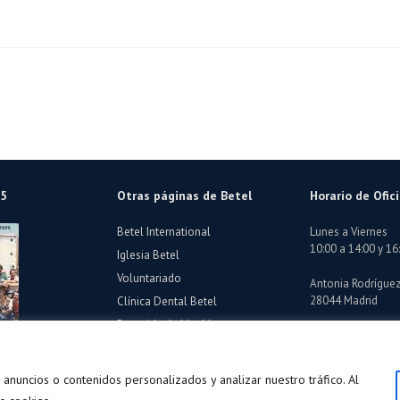
25
Otras páginas de Betel
Horario de Ofic
Betel International
Lunes a Viernes
10:00 a 14:00 y 16
Iglesia Betel
Voluntariado
Antonia Rodríguez 
28044 Madrid
Clínica Dental Betel
Recogida de Muebles
Segundamano Rastro Betel
nuncios o contenidos personalizados y analizar nuestro tráfico. Al
entro de Rehabilitación gratuito · Declarada de Utilidad Pública ·
Aviso Legal
·
Política 