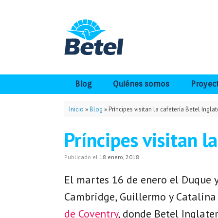
Saltar
al
contenido
Blog
Quiénes somos
Proyec
Inicio
»
Blog
»
Príncipes visitan la cafetería Betel Inglat
Príncipes visitan l
Publicado el
18 enero, 2018
El martes 16 de enero el Duque 
Cambridge, Guillermo y Catalina
de Coventry
, donde Betel Inglater