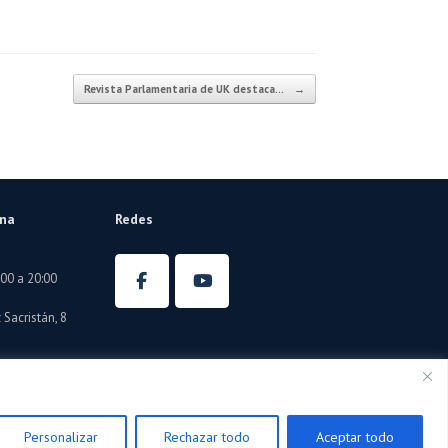
Revista Parlamentaria de UK destaca…
→
ina
Redes
:00 a 20:00
Sacristán, 8
Personalizar
Rechazar todo
Aceptar todo
de Privacidad
Tema de
SiteOrigin