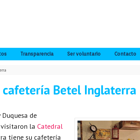
tos
Transparencia
Ser voluntario
Contacto
erra
a cafetería Betel Inglaterra
y Duquesa de
 visitaron la
Catedral
ra tiene su cafetería