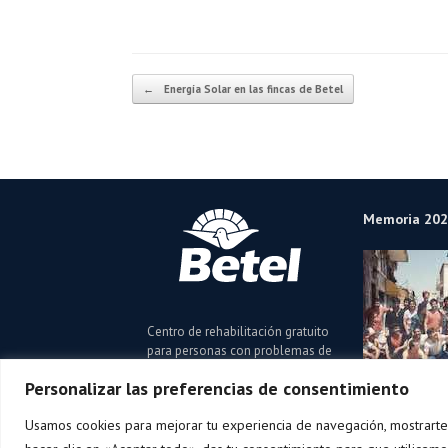
Navegador de artículos
←
Energía Solar en las fincas de Betel
Memoria 20
Centro de rehabilitación gratuito
para personas con problemas de
adicciones de drogas, alcohol o
Personalizar las preferencias de consentimiento
en riesgo de exclusión social.
Usamos cookies para mejorar tu experiencia de navegación, mostrarte a
Asociación Betel España © 2026 · C